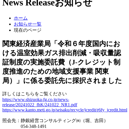
News Release
お知らせ
ホーム
お知らせ一覧
現在のページ
関東経済産業局「令和６年度国内にお
ける温室効果ガス排出削減・吸収量認
証制度の実施委託費（J-クレジット制
度推進のための地域支援事業 関東
局）」に係る委託先に採択されました
詳しくはこちらをご覧ください
https://www.shizuoka-fg.co.jp/news-
release/20241022_fhK/241022_NR1.pdf
https://www.kanto.meti.go.jp/seisaku/recycle/jcredit/r6fy_jcredit.html
照会先：静銀経営コンサルティング㈱（堀、吉田）
054-348-1491