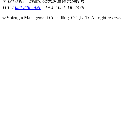
〒424-0883 静岡市清水区草薙北2番1号
TEL：
054-348-1491
FAX：054-348-1479
© Shizugin Management Consulting. CO.,LTD. All right reserved.