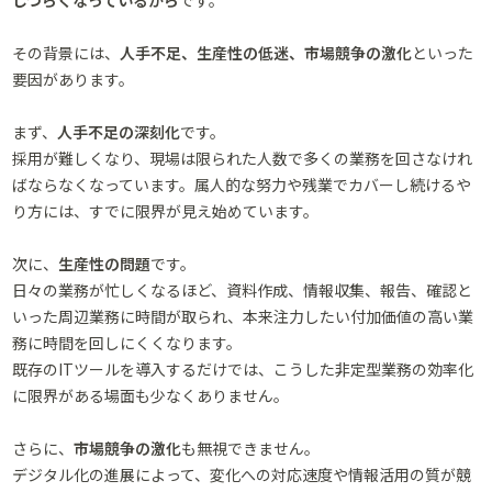
しづらくなっているから
です。
その背景には、
人手不足、生産性の低迷、市場競争の激化
といった
要因があります。
まず、
人手不足の深刻化
です。
採用が難しくなり、現場は限られた人数で多くの業務を回さなけれ
ばならなくなっています。属人的な努力や残業でカバーし続けるや
り方には、すでに限界が見え始めています。
次に、
生産性の問題
です。
日々の業務が忙しくなるほど、資料作成、情報収集、報告、確認と
いった周辺業務に時間が取られ、本来注力したい付加価値の高い業
務に時間を回しにくくなります。
既存のITツールを導入するだけでは、こうした非定型業務の効率化
に限界がある場面も少なくありません。
さらに、
市場競争の激化
も無視できません。
デジタル化の進展によって、変化への対応速度や情報活用の質が競